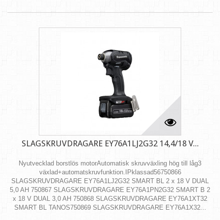
SLAGSKRUVDRAGARE EY76A1LJ2G32 14,4/18 V...
Nyutvecklad borstlös motorAutomatisk skruvväxling hög till låg3
växlad+automatskruvfunktion.IPklassad56750866
SLAGSKRUVDRAGARE EY76A1LJ2G32 SMART BL 2 x 18 V DUAL
5,0 AH 750867 SLAGSKRUVDRAGARE EY76A1PN2G32 SMART B 2
x 18 V DUAL 3,0 AH 750868 SLAGSKRUVDRAGARE EY76A1XT32
SMART BL TANOS750869 SLAGSKRUVDRAGARE EY76A1X32...