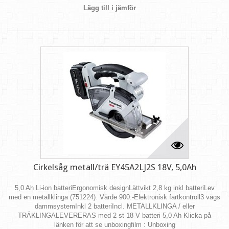
Lägg till i jämför
Cirkelsåg metall/trä EY45A2LJ2S 18V, 5,0Ah
5,0 Ah Li-ion batteriErgonomisk designLättvikt 2,8 kg inkl batteriLev
med en metallklinga (751224). Värde 900:-Elektronisk fartkontroll3 vägs
dammsystemInkl 2 batteriIncl. METALLKLINGA / eller
TRÄKLINGALEVERERAS med 2 st 18 V batteri 5,0 Ah Klicka på
länken för att se unboxingfilm : Unboxing