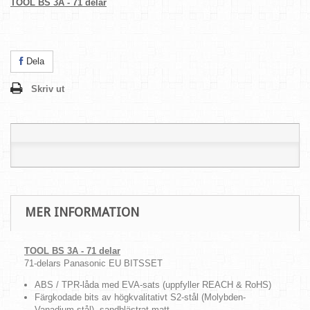
TOOL BS 3A - 71 delar
Dela
Skriv ut
MER INFORMATION
TOOL BS 3A - 71 delar
71-delars Panasonic EU BITSSET
ABS / TPR-låda med EVA-sats (uppfyller REACH & RoHS)
Färgkodade bits av högkvalitativt S2-stål (Molybden-
Vanadium-stål), sandblästrat matt.