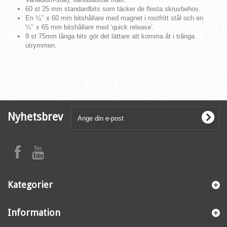
60 st 25 mm standardbits som täcker de flesta skruvbehov.
En ¼’’ x 60 mm bitshållare med magnet i rostfritt stål och en
¼’’ x 65 mm bitshållare med ‘quick release’.
9 st 75mm långa bits gör det lättare att komma åt i trånga
utrymmen.
Nyhetsbrev
Kategorier
Information