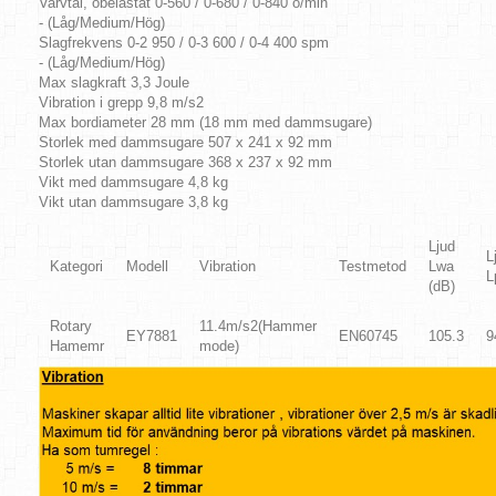
Varvtal, obelastat 0-560 / 0-680 / 0-840 o/min
- (Låg/Medium/Hög)
Slagfrekvens 0-2 950 / 0-3 600 / 0-4 400 spm
- (Låg/Medium/Hög)
Max slagkraft 3,3 Joule
Vibration i grepp 9,8 m/s2
Max bordiameter 28 mm (18 mm med dammsugare)
Storlek med dammsugare 507 x 241 x 92 mm
Storlek utan dammsugare 368 x 237 x 92 mm
Vikt med dammsugare 4,8 kg
Vikt utan dammsugare 3,8 kg
Ljud
L
Kategori
Modell
Vibration
Testmetod
Lwa
L
(dB)
Rotary
11.4m/s2(Hammer
EY7881
EN60745
105.3
9
Hamemr
mode)