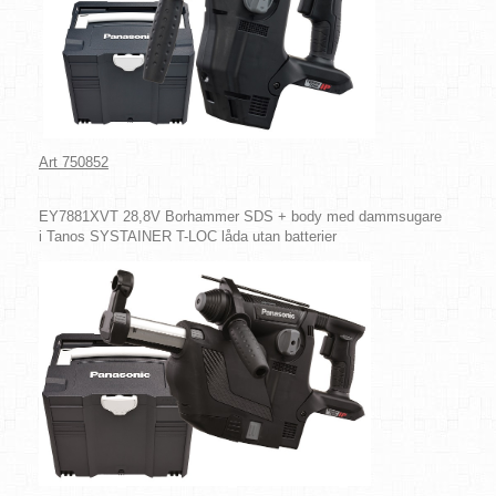
Art 750852
EY7881XVT 28,8V Borhammer SDS + body med dammsugare
i Tanos SYSTAINER T-LOC låda utan batterier