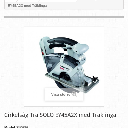
EY45A2X med Träklinga
Visa större
Cirkelsåg Trä SOLO EY45A2X med Träklinga
Model
750696