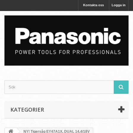
Kontakta oss
Logga in
KATEGORIER
NY! Tigersåg EY47A1X, DUAL 14,4/18V