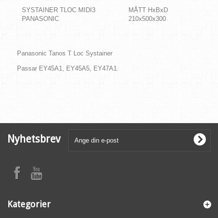
SYSTAINER TLOC MIDI3
MÅTT HxBxD
PANASONIC
210x500x300
Panasonic Tanos T Loc Systainer
Passar
EY45A1, EY45A5, EY47A1.
Nyhetsbrev
Kategorier