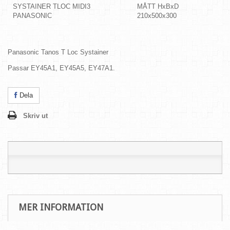
SYSTAINER TLOC MIDI3
MÅTT HxBxD
PANASONIC
210x500x300
Panasonic Tanos T Loc Systainer
Passar
EY45A1, EY45A5, EY47A1.
Dela
Skriv ut
MER INFORMATION