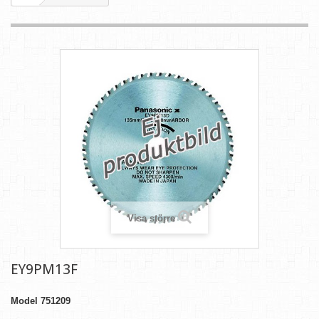
Visa större
EY9PM13F
Model
751209