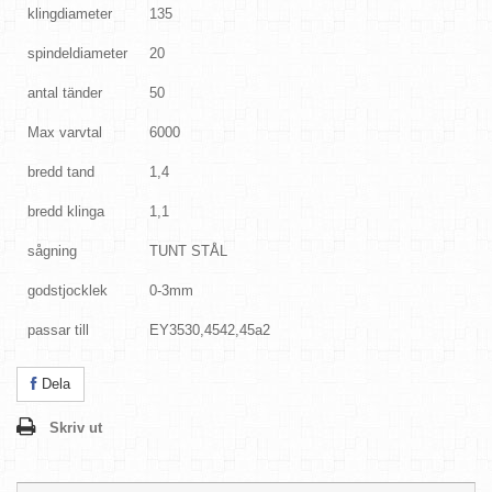
klingdiameter
135
spindeldiameter
20
antal tänder
50
Max varvtal
6000
bredd tand
1,4
bredd klinga
1,1
sågning
TUNT STÅL
godstjocklek
0-3mm
passar till
EY3530,4542,45a2
Dela
Skriv ut