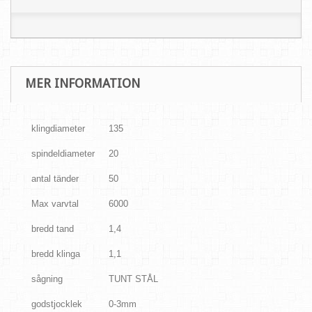
MER INFORMATION
klingdiameter
135
spindeldiameter
20
antal tänder
50
Max varvtal
6000
bredd tand
1,4
bredd klinga
1,1
sågning
TUNT STÅL
godstjocklek
0-3mm